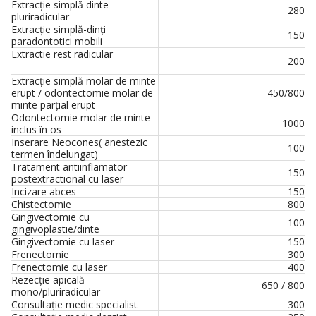
Extracție simplă dinte
280
pluriradicular
Extracție simplă-dinți
150
paradontotici mobili
Extractie rest radicular
200
Extracție simplă molar de minte
erupt / odontectomie molar de
450/800
minte parțial erupt
Odontectomie molar de minte
1000
inclus în os
Inserare Neocones( anestezic
100
termen îndelungat)
Tratament antiinflamator
150
postextractional cu laser
Incizare abces
150
Chistectomie
800
Gingivectomie cu
100
gingivoplastie/dinte
Gingivectomie cu laser
150
Frenectomie
300
Frenectomie cu laser
400
Rezecție apicală
650 / 800
mono/pluriradicular
Consultație medic specialist
300